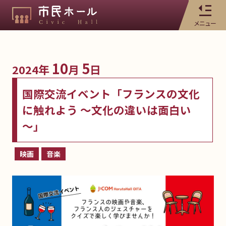
メニュー
10
5
2024年
月
日
国際交流イベント「フランスの文化
に触れよう ～文化の違いは面白い
～」
映画
音楽