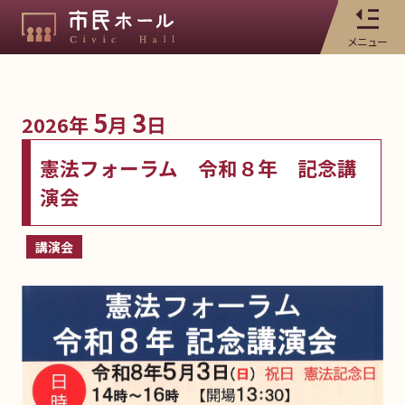
メニュー
5
3
2026年
月
日
憲法フォーラム 令和８年 記念講
演会
講演会