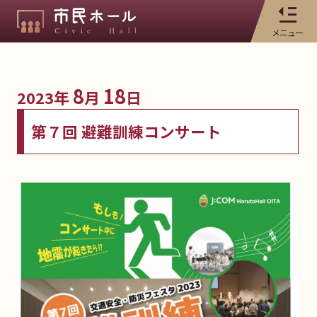
メニュー
8
18
2023年
月
日
第７回 避難訓練コンサート