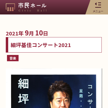
メニュー
9
10
2021年
月
日
細坪基佳コンサート2021
音楽