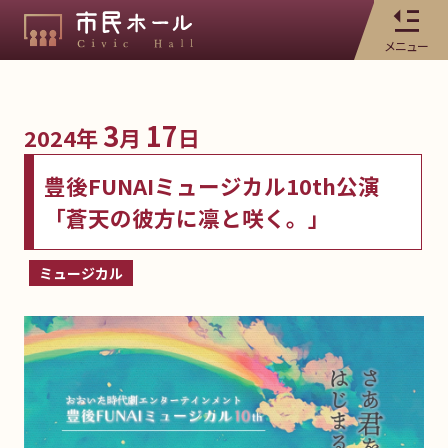
メニュー
3
17
2024年
月
日
豊後FUNAIミュージカル10th公演
「蒼天の彼方に凛と咲く。」
ミュージカル