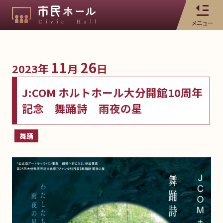
メニュー
11
26
2023年
月
日
J:COM ホルトホール大分開館10周年
記念 舞踊詩 雨夜の星
舞踊