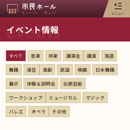
メニュー
イベント情報
events
すべて
音楽
邦楽
講演会
講演
落語
舞踊
演芸
演劇
民謡
映画
日本舞踊
展示
体験＆説明会
伝統芸能
ワークショップ
ミュージカル
マジック
バレエ
オペラ
その他