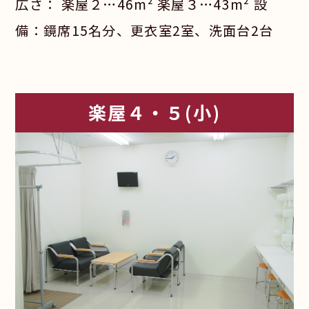
広さ： 楽屋２…46m² 楽屋３…43m² 設
備：鏡席15名分、更衣室2室、洗面台2台
楽屋４・５(小)