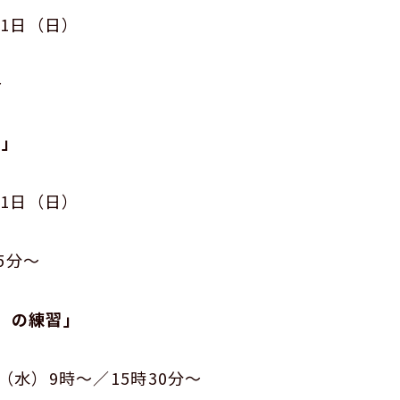
1日（日）
～
s」
1日（日）
5分～
」の練習」
水）9時～／15時30分～