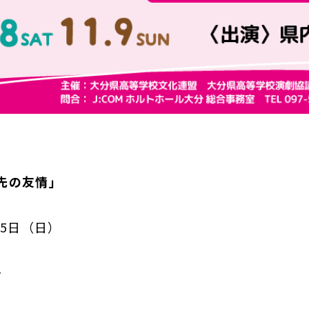
先の友情」
5日（日）
～