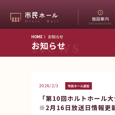
施設案内
information
HOME
〉 お知らせ
News
お知らせ
2026/2/3
市民ホール運営
「第10回ホルトホール大
※2月16日放送日情報更