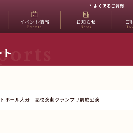
よくあるご質問
イベント情報
お知らせ
ご
Events
News
How
ports
ート
ルトホール大分 高校演劇グランプリ凱旋公演