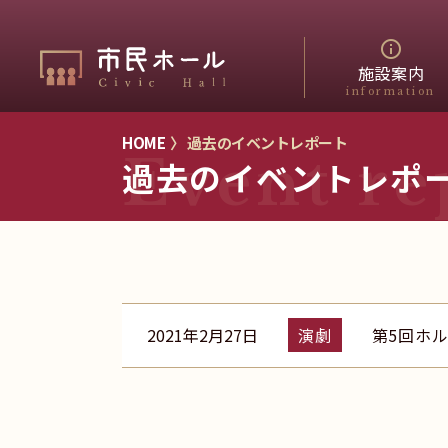
施設案内
information
HOME
〉 過去のイベントレポート
Event re
過去のイベントレポ
2021年2月27日
演劇
第5回ホ